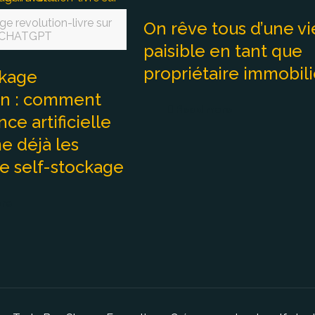
e revolution-livre sur
On rêve tous d’une vi
CHATGPT
paisible en tant que
propriétaire immobili
ckage
on : comment
Read more
nce artificielle
e déjà les
e self-stockage
re