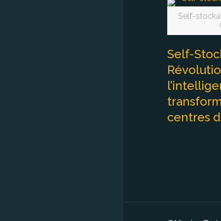
Self-stockag
Self-Sto
Révoluti
l’intellige
transform
centres d
Read mo