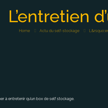
L’entretien d
Home
Actu du self-stockage
L&rsquo;en
her à entretenir qu’un box de self stockage.