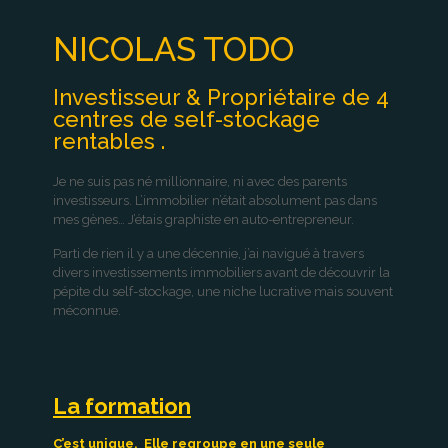
NICOLAS TODO
Investisseur & Propriétaire de 4
centres de self-stockage
rentables .
Je ne suis pas né millionnaire, ni avec des parents
investisseurs. L’immobilier n’était absolument pas dans
mes gènes… J’étais graphiste en auto-entrepreneur.
Parti de rien il y a une décennie, j’ai navigué à travers
divers investissements immobiliers avant de découvrir la
pépite du self-stockage, une niche lucrative mais souvent
méconnue.
La formation
C’est unique. Elle regroupe en une seule